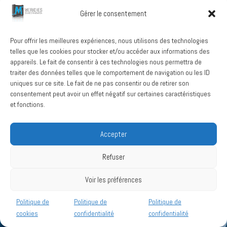
Gérer le consentement
Une qualité de conception ISO 9001:2015
Pour offrir les meilleures expériences, nous utilisons des technologies
telles que les cookies pour stocker et/ou accéder aux informations des
La gestion complète de vos outillages
appareils. Le fait de consentir à ces technologies nous permettra de
Un suivi personnalisé et dynamique
traiter des données telles que le comportement de navigation ou les ID
uniques sur ce site. Le fait de ne pas consentir ou de retirer son
Plus de 20 ans d’expérience
consentement peut avoir un effet négatif sur certaines caractéristiques
Du prototypage par impression 3D
et fonctions.
Accepter
Refuser
Voir les préférences
Politique de
Politique de
Politique de
VOUS RECHERCHEZ UN
cookies
confidentialité
confidentialité