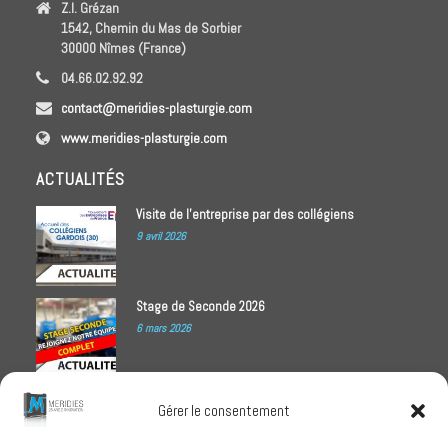
Z.I. Grézan
1542, Chemin du Mas de Sorbier
30000 Nîmes (France)
04.66.02.92.92
contact@meridies-plasturgie.com
www.meridies-plasturgie.com
ACTUALITÉS
Visite de l’entreprise par des collégiens
9 avril 2026
Stage de Seconde 2026
6 mars 2026
Meridies médaillé Ecovadis 2025
Gérer le consentement
1 octobre 2025