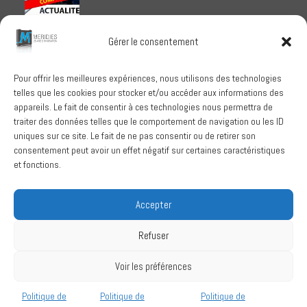
Meridies médaillé Ecovadis 2025
Gérer le consentement
1 octobre 2025
Pour offrir les meilleures expériences, nous utilisons des technologies
telles que les cookies pour stocker et/ou accéder aux informations des
RECHERCHER
appareils. Le fait de consentir à ces technologies nous permettra de
traiter des données telles que le comportement de navigation ou les ID
uniques sur ce site. Le fait de ne pas consentir ou de retirer son
consentement peut avoir un effet négatif sur certaines caractéristiques
et fonctions.
SUIVEZ-NOUS
Accepter
Refuser
Conditions Générales de Vente
Voir les préférences
Politique de confidentialité
Mentions légales
Politique de
Politique de
Politique de