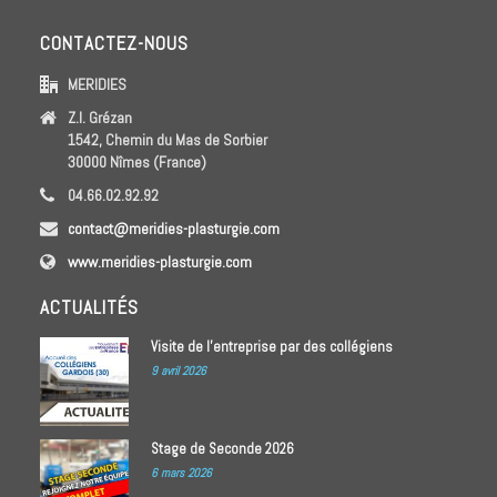
CONTACTEZ-NOUS
MERIDIES
Z.I. Grézan
1542, Chemin du Mas de Sorbier
30000 Nîmes (France)
04.66.02.92.92
contact@meridies-plasturgie.com
www.meridies-plasturgie.com
ACTUALITÉS
Visite de l’entreprise par des collégiens
9 avril 2026
Stage de Seconde 2026
6 mars 2026