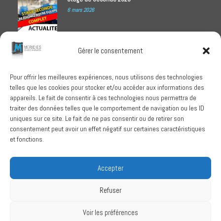
6 mars 2026
Meridies médaillé Ecovadis 2025
Gérer le consentement
1 octobre 2025
Pour offrir les meilleures expériences, nous utilisons des technologies
telles que les cookies pour stocker et/ou accéder aux informations des
RECHERCHER
appareils. Le fait de consentir à ces technologies nous permettra de
traiter des données telles que le comportement de navigation ou les ID
uniques sur ce site. Le fait de ne pas consentir ou de retirer son
consentement peut avoir un effet négatif sur certaines caractéristiques
et fonctions.
SUIVEZ-NOUS
Accepter
Refuser
Conditions Générales de Vente
Voir les préférences
Politique de confidentialité
Mentions légales