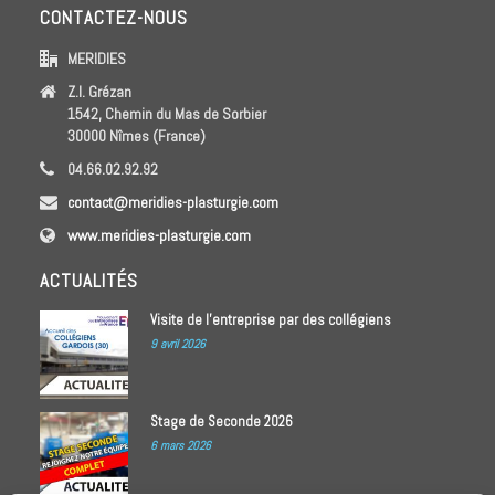
CONTACTEZ-NOUS
MERIDIES
Z.I. Grézan
1542, Chemin du Mas de Sorbier
30000 Nîmes (France)
04.66.02.92.92
contact@meridies-plasturgie.com
www.meridies-plasturgie.com
ACTUALITÉS
Visite de l’entreprise par des collégiens
9 avril 2026
Stage de Seconde 2026
6 mars 2026