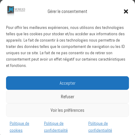
Meridies médaillé Ecovadis 2025
Gérer le consentement
1 octobre 2025
Pour offrir les meilleures expériences, nous utilisons des technologies
telles que les cookies pour stocker et/ou accéder aux informations des
RECHERCHER
appareils. Le fait de consentir à ces technologies nous permettra de
traiter des données telles que le comportement de navigation ou les ID
uniques sur ce site. Le fait de ne pas consentir ou de retirer son
consentement peut avoir un effet négatif sur certaines caractéristiques
et fonctions.
SUIVEZ-NOUS
Accepter
Refuser
Conditions Générales de Vente
Voir les préférences
Politique de confidentialité
Mentions légales
Politique de
Politique de
Politique de
cookies
confidentialité
confidentialité
2020/2026 - Design by MERIDIES