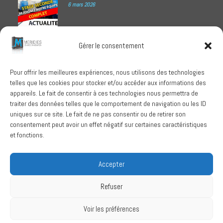
6 mars 2026
Meridies médaillé Ecovadis 2025
Gérer le consentement
1 octobre 2025
Pour offrir les meilleures expériences, nous utilisons des technologies
telles que les cookies pour stocker et/ou accéder aux informations des
RECHERCHER
appareils. Le fait de consentir à ces technologies nous permettra de
traiter des données telles que le comportement de navigation ou les ID
uniques sur ce site. Le fait de ne pas consentir ou de retirer son
consentement peut avoir un effet négatif sur certaines caractéristiques
et fonctions.
SUIVEZ-NOUS
Accepter
Refuser
Conditions Générales de Vente
Voir les préférences
Politique de confidentialité
Mentions légales