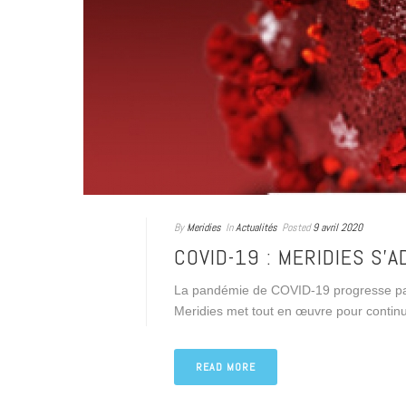
By
Meridies
In
Actualités
Posted
9 avril 2020
COVID-19 : MERIDIES S’A
La pandémie de COVID-19 progresse par
Meridies met tout en œuvre pour continu
READ MORE