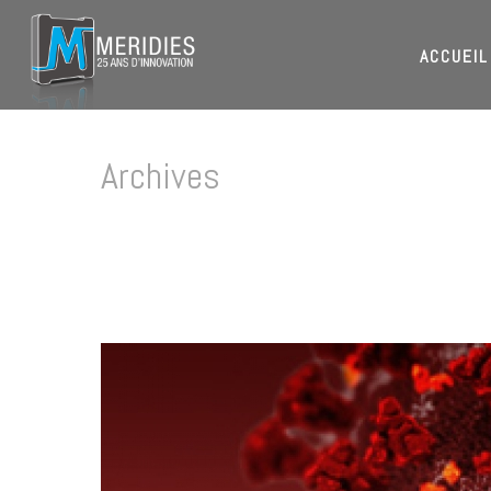
ACCUEIL
Archives
Tag Archives for: "covid-19 dans le gard"