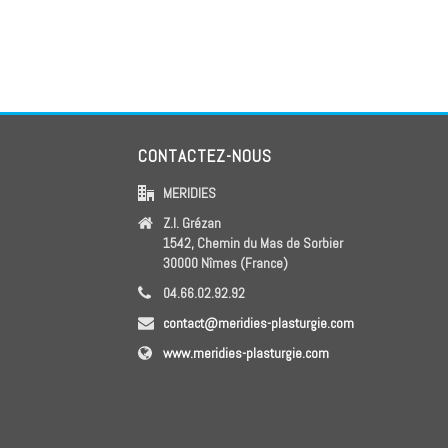
CONTACTEZ-NOUS
MERIDIES
Z.I. Grézan
1542, Chemin du Mas de Sorbier
30000 Nîmes (France)
04.66.02.92.92
contact@meridies-plasturgie.com
www.meridies-plasturgie.com