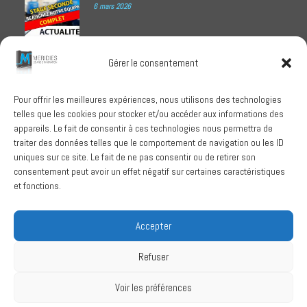
6 mars 2026
Meridies médaillé Ecovadis 2025
Gérer le consentement
1 octobre 2025
Pour offrir les meilleures expériences, nous utilisons des technologies
telles que les cookies pour stocker et/ou accéder aux informations des
RECHERCHER
appareils. Le fait de consentir à ces technologies nous permettra de
traiter des données telles que le comportement de navigation ou les ID
uniques sur ce site. Le fait de ne pas consentir ou de retirer son
consentement peut avoir un effet négatif sur certaines caractéristiques
et fonctions.
SUIVEZ-NOUS
Accepter
Refuser
Conditions Générales de Vente
Voir les préférences
Politique de confidentialité
Mentions légales