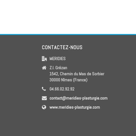
CONTACTEZ-NOUS
MERIDIES
Z.I. Grézan
1542, Chemin du Mas de Sorbier
30000 Nîmes (France)
04.66.02.92.92
contact@meridies-plasturgie.com
www.meridies-plasturgie.com