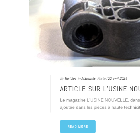
By
Meridies
In
Actualités
Posted
22 avril 2024
ARTICLE SUR L’USINE N
Le magazine L'USINE NOUVELLE, dans son
ajoutée dans les pièces à haute technici
READ MORE