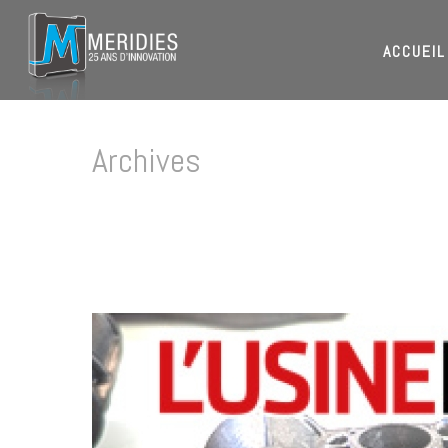
ACCUEIL
Archives
Tag Archives for: "injection plastique salle ISO 7"