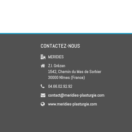
CONTACTEZ-NOUS
MERIDIES
Z.I. Grézan
1542, Chemin du Mas de Sorbier
30000 Nîmes (France)
04.66.02.92.92
contact@meridies-plasturgie.com
www.meridies-plasturgie.com