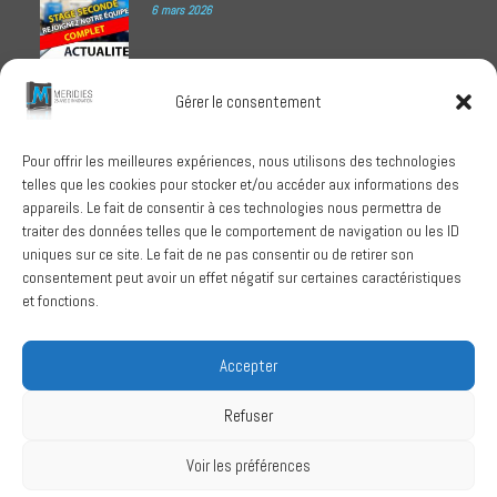
6 mars 2026
Meridies médaillé Ecovadis 2025
Gérer le consentement
1 octobre 2025
Pour offrir les meilleures expériences, nous utilisons des technologies
telles que les cookies pour stocker et/ou accéder aux informations des
RECHERCHER
appareils. Le fait de consentir à ces technologies nous permettra de
traiter des données telles que le comportement de navigation ou les ID
uniques sur ce site. Le fait de ne pas consentir ou de retirer son
consentement peut avoir un effet négatif sur certaines caractéristiques
et fonctions.
SUIVEZ-NOUS
Accepter
Refuser
Conditions Générales de Vente
Voir les préférences
Politique de confidentialité
Mentions légales