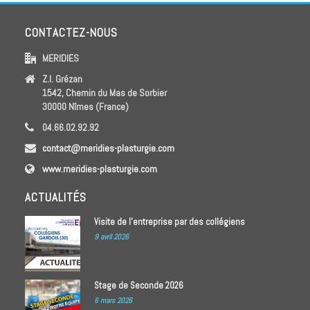
CONTACTEZ-NOUS
MERIDIES
Z.I. Grézan
1542, Chemin du Mas de Sorbier
30000 Nîmes (France)
04.66.02.92.92
contact@meridies-plasturgie.com
www.meridies-plasturgie.com
ACTUALITÉS
Visite de l’entreprise par des collégiens
9 avril 2026
Stage de Seconde 2026
6 mars 2026