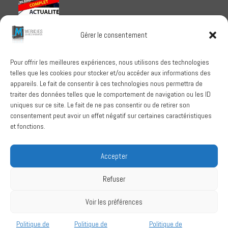
Meridies médaillé Ecovadis 2025
Gérer le consentement
1 octobre 2025
Pour offrir les meilleures expériences, nous utilisons des technologies
telles que les cookies pour stocker et/ou accéder aux informations des
RECHERCHER
appareils. Le fait de consentir à ces technologies nous permettra de
traiter des données telles que le comportement de navigation ou les ID
uniques sur ce site. Le fait de ne pas consentir ou de retirer son
consentement peut avoir un effet négatif sur certaines caractéristiques
et fonctions.
SUIVEZ-NOUS
Accepter
Refuser
Conditions Générales de Vente
Voir les préférences
Politique de confidentialité
Mentions légales
Politique de
Politique de
Politique de