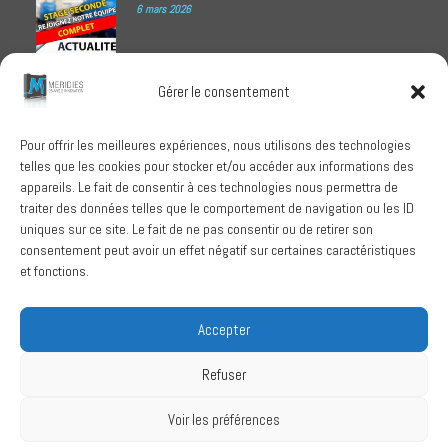
6 mars 2026
Meridies médaillé Ecovadis 2025
Gérer le consentement
1 octobre 2025
Pour offrir les meilleures expériences, nous utilisons des technologies
telles que les cookies pour stocker et/ou accéder aux informations des
RECHERCHER
appareils. Le fait de consentir à ces technologies nous permettra de
traiter des données telles que le comportement de navigation ou les ID
uniques sur ce site. Le fait de ne pas consentir ou de retirer son
consentement peut avoir un effet négatif sur certaines caractéristiques
et fonctions.
SUIVEZ-NOUS
Accepter
Refuser
Conditions Générales de Vente
Voir les préférences
Politique de confidentialité
Mentions légales