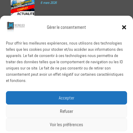
6 mars 2026
Meridies médaillé Ecovadis 2025
Gérer le consentement
1 octobre 2025
Pour offrir les meilleures expériences, nous utilisons des technologies
telles que les cookies pour stocker et/ou accéder aux informations des
RECHERCHER
appareils. Le fait de consentir à ces technologies nous permettra de
traiter des données telles que le comportement de navigation ou les ID
uniques sur ce site. Le fait de ne pas consentir ou de retirer son
consentement peut avoir un effet négatif sur certaines caractéristiques
et fonctions.
SUIVEZ-NOUS
Accepter
Refuser
Conditions Générales de Vente
Voir les préférences
Politique de confidentialité
Mentions légales