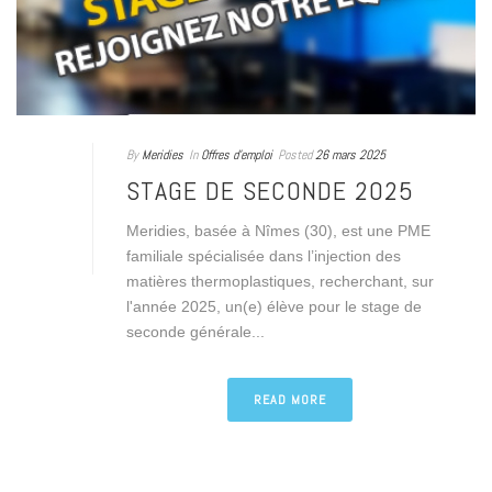
By
Meridies
In
Offres d'emploi
Posted
26 mars 2025
STAGE DE SECONDE 2025
Meridies, basée à Nîmes (30), est une PME
familiale spécialisée dans l’injection des
matières thermoplastiques, recherchant, sur
l'année 2025, un(e) élève pour le stage de
seconde générale...
READ MORE