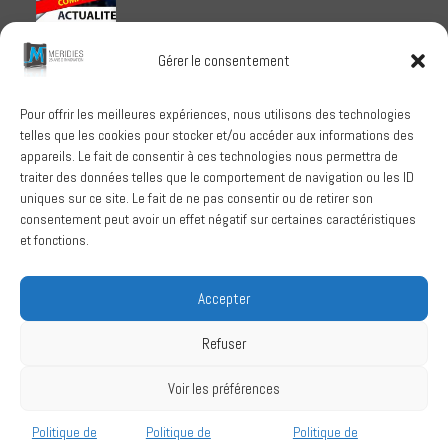
Meridies médaillé Ecovadis 2025
Gérer le consentement
1 octobre 2025
Pour offrir les meilleures expériences, nous utilisons des technologies
telles que les cookies pour stocker et/ou accéder aux informations des
RECHERCHER
appareils. Le fait de consentir à ces technologies nous permettra de
traiter des données telles que le comportement de navigation ou les ID
uniques sur ce site. Le fait de ne pas consentir ou de retirer son
consentement peut avoir un effet négatif sur certaines caractéristiques
et fonctions.
SUIVEZ-NOUS
Accepter
Refuser
Conditions Générales de Vente
Voir les préférences
Politique de confidentialité
Mentions légales
Politique de
Politique de
Politique de