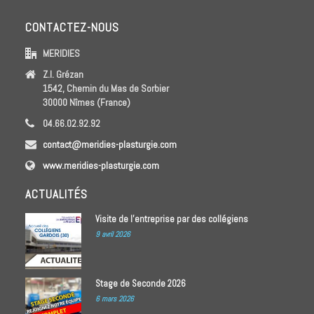
CONTACTEZ-NOUS
MERIDIES
Z.I. Grézan
1542, Chemin du Mas de Sorbier
30000 Nîmes (France)
04.66.02.92.92
contact@meridies-plasturgie.com
www.meridies-plasturgie.com
ACTUALITÉS
Visite de l’entreprise par des collégiens
9 avril 2026
Stage de Seconde 2026
6 mars 2026