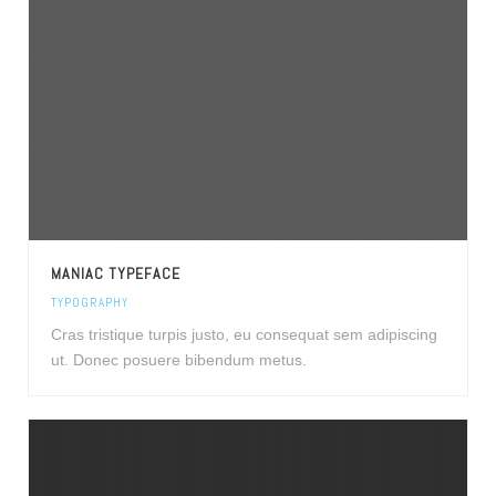
MANIAC TYPEFACE
TYPOGRAPHY
Cras tristique turpis justo, eu consequat sem adipiscing
ut. Donec posuere bibendum metus.