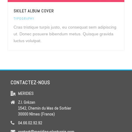
SKILET ALBUM COVER
TYPOGRAPHY
Cras tristique turpis justo, eu consequat sem adipiscing
ut. Donec posuere bibendum metus. Quisque gravida
luctus volutpat.
CONTACTEZ-NOUS
MERIDIES
Z.I. Grézan
1542, Chemin du Mas de Sorbier
30000 Nîmes (France)
04.66.02.92.92
contact@meridies-plasturgie.com