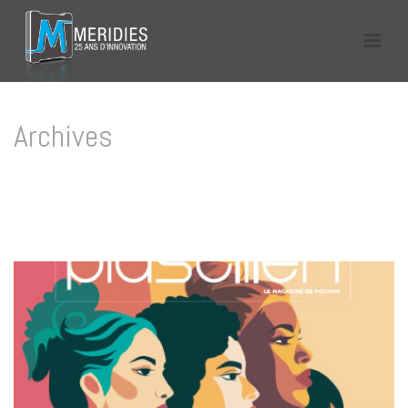
Archives
Tag Archives for: "publication Meridies"
HOME
/