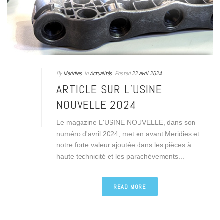
By
Meridies
In
Actualités
Posted
22 avril 2024
ARTICLE SUR L’USINE
NOUVELLE 2024
Le magazine L'USINE NOUVELLE, dans son
numéro d'avril 2024, met en avant Meridies et
notre forte valeur ajoutée dans les pièces à
haute technicité et les parachèvements...
READ MORE