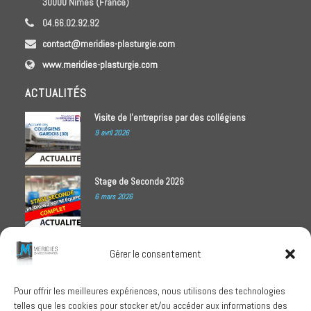
30000 Nîmes (France)
04.66.02.92.92
contact@meridies-plasturgie.com
www.meridies-plasturgie.com
ACTUALITÉS
Visite de l’entreprise par des collégiens
9 avril 2026
Stage de Seconde 2026
6 mars 2026
Meridies médaillé Ecovadis 2025
Gérer le consentement
1 octobre 2025
Pour offrir les meilleures expériences, nous utilisons des technologies
telles que les cookies pour stocker et/ou accéder aux informations des