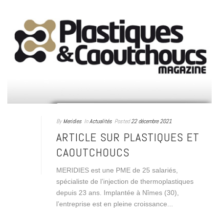
By
Meridies
In
Actualités
Posted
22 décembre 2021
ARTICLE SUR PLASTIQUES ET
CAOUTCHOUCS
MERIDIES est une PME de 25 salariés,
spécialiste de l’injection de thermoplastiques
depuis 23 ans. Implantée à Nîmes (30),
l’entreprise est en pleine croissance...