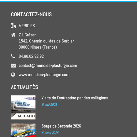
CONTACTEZ-NOUS
MERIDIES
Z.I. Grézan
1542, Chemin du Mas de Sorbier
30000 Nîmes (France)
04.66.02.92.92
contact@meridies-plasturgie.com
www.meridies-plasturgie.com
ACTUALITÉS
Visite de l’entreprise par des collégiens
9 avril 2026
Stage de Seconde 2026
6 mars 2026