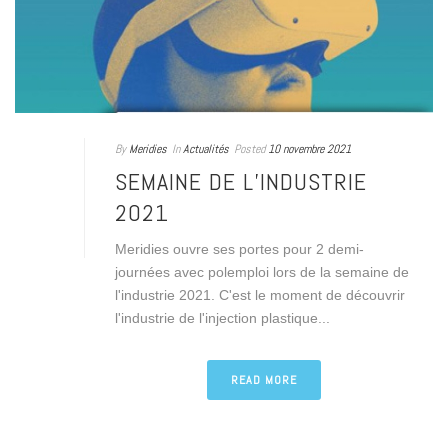
By
Meridies
In
Actualités
Posted
10 novembre 2021
SEMAINE DE L’INDUSTRIE
2021
Meridies ouvre ses portes pour 2 demi-
journées avec polemploi lors de la semaine de
l'industrie 2021. C'est le moment de découvrir
l'industrie de l'injection plastique...
READ MORE