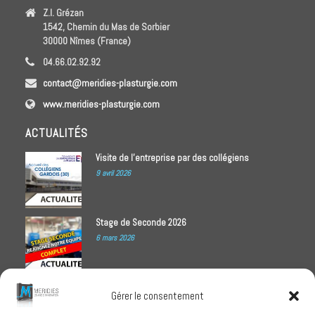
Z.I. Grézan
1542, Chemin du Mas de Sorbier
30000 Nîmes (France)
04.66.02.92.92
contact@meridies-plasturgie.com
www.meridies-plasturgie.com
ACTUALITÉS
Visite de l’entreprise par des collégiens
9 avril 2026
Stage de Seconde 2026
6 mars 2026
Meridies médaillé Ecovadis 2025
Gérer le consentement
1 octobre 2025