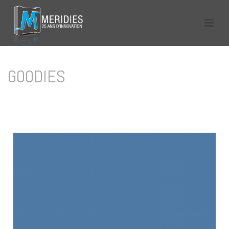
GOODIES
HOME
/
GOODIES