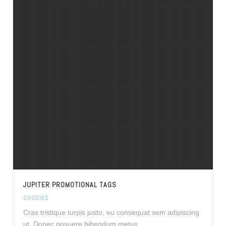
JUPITER PROMOTIONAL TAGS
GOODIES
Cras tristique turpis justo, eu consequat sem adipiscing
ut. Donec posuere bibendum metus.